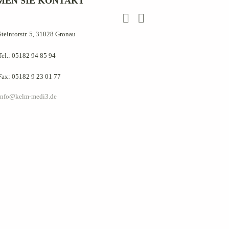
MEN SIE KONTAKT
Steintorstr. 5, 31028 Gronau
Tel.: 05182 94 85 94
Fax: 05182 9 23 01 77
info@kelm-medi3.de